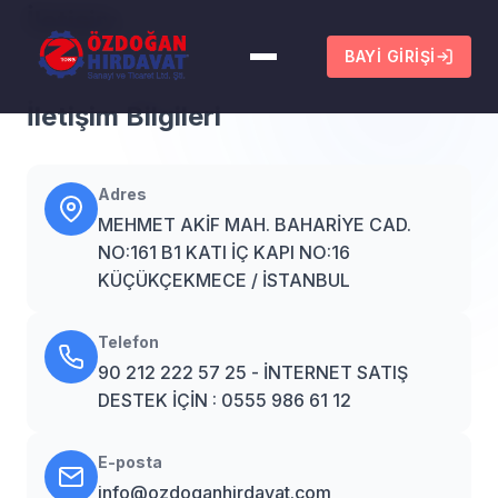
İletişim
BAYI GIRIŞI
İletişim Bilgileri
Adres
MEHMET AKİF MAH. BAHARİYE CAD.
NO:161 B1 KATI İÇ KAPI NO:16
KÜÇÜKÇEKMECE / İSTANBUL
Telefon
90 212 222 57 25 - İNTERNET SATIŞ
DESTEK İÇİN : 0555 986 61 12
E-posta
info@ozdoganhirdavat.com