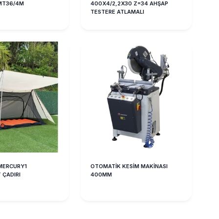
MT36/4M
400X4/2,2X30 Z=34 AHŞAP
TESTERE ATLAMALI
MERCURY1
OTOMATİK KESİM MAKİNASI
 ÇADIRI
400MM