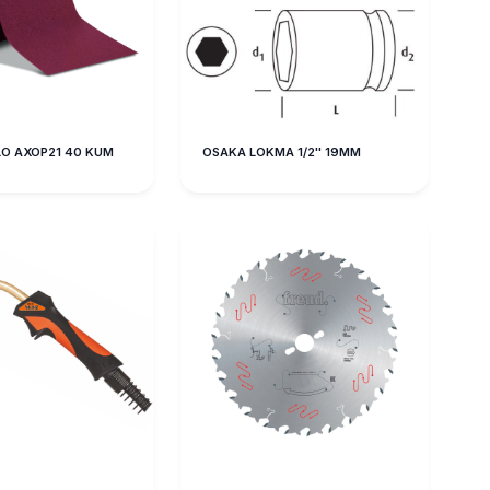
O AXOP21 40 KUM
OSAKA LOKMA 1/2'' 19MM