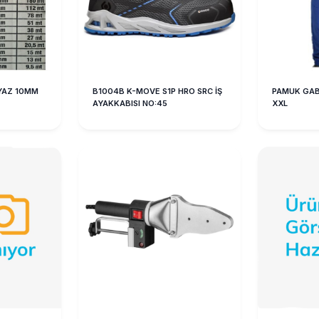
EYAZ 10MM
B1004B K-MOVE S1P HRO SRC İŞ
PAMUK GAB
AYAKKABISI NO:45
XXL