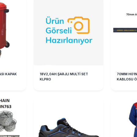
ASI KAPAK
18V2,0AH.ŞARJLI MULTİ SET
70MM H01N
KLPRO
KABLOSU Ö