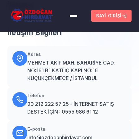
İletişim
BAYI GIRIŞI
İletişim Bilgileri
Adres
MEHMET AKİF MAH. BAHARİYE CAD.
NO:161 B1 KATI İÇ KAPI NO:16
KÜÇÜKÇEKMECE / İSTANBUL
Telefon
90 212 222 57 25 - İNTERNET SATIŞ
DESTEK İÇİN : 0555 986 61 12
E-posta
info@ozdoganhirdavat.com