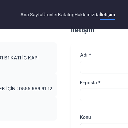
Ana Sayfa
Ürünler
Katalog
Hakkımızda
İletişim
İletişim
Adı *
 B1 KATI İÇ KAPI
E-posta *
K İÇİN : 0555 986 61 12
Konu