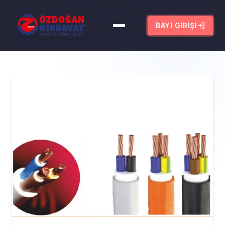
Ana
/
Ürünler
/
KAYNAK
/
3X1,5MM2 SİGNAL CABLE
Sayfa
KABLOLARI
BEYAZ
BAYI GIRIŞI
3X1,5MM2 SİGNAL CABLE BEYAZ