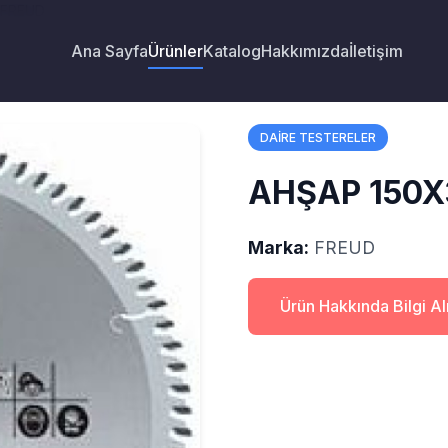
 FREUD
Ana Sayfa
Ürünler
Katalog
Hakkımızda
İletişim
DAİRE TESTERELER
AHŞAP 150X
Marka:
FREUD
Ürün Hakkında Bilgi A