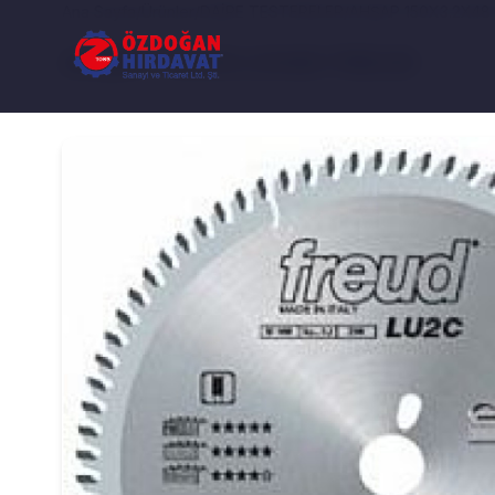
Ana Sayfa
/
Ürünler
/
DAİRE TESTERELER
/
AHŞAP 150X3.2X48
AHŞAP 150X3.2X48 FREUD