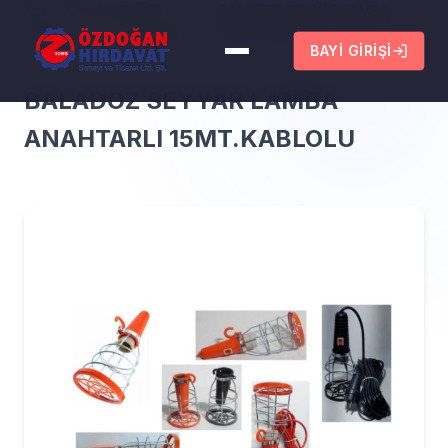
Ana
/
Ürünler
/
DİĞER
/
BALADOZ SEYYAR LAMBA
Sayfa
ELEKTRİK
ANAHTARLI 15MT.KABLOLU
BAYI GIRIŞI
GRUBU
BALADOZ SEYYAR LAMBA
ANAHTARLI 15MT.KABLOLU