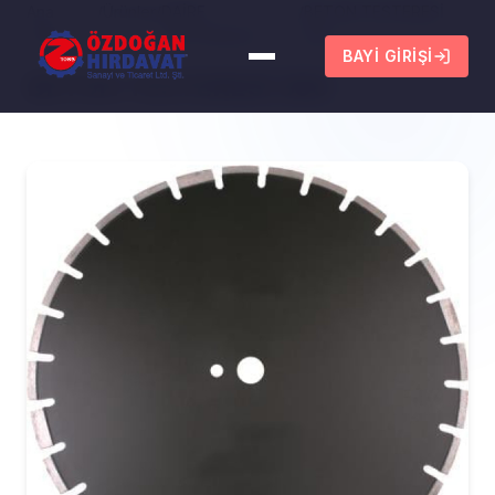
Ana
/
Ürünler
/
DAİRE
/
BETON TESTERESİ
Sayfa
TESTERELER
350
BAYI GIRIŞI
BETON TESTERESİ 350