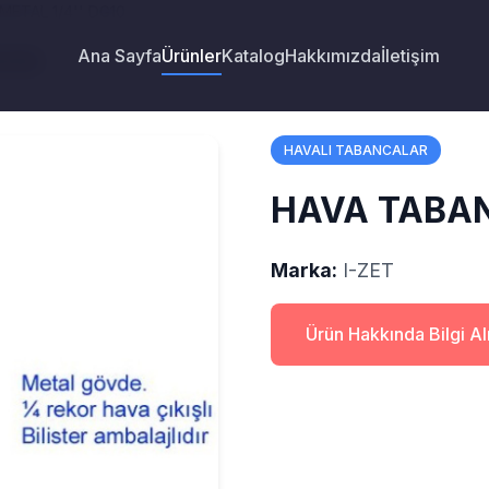
METAL 1/4'' DG10
Ana Sayfa
Ürünler
Katalog
Hakkımızda
İletişim
G10
HAVALI TABANCALAR
HAVA TABAN
Marka:
I-ZET
Ürün Hakkında Bilgi A