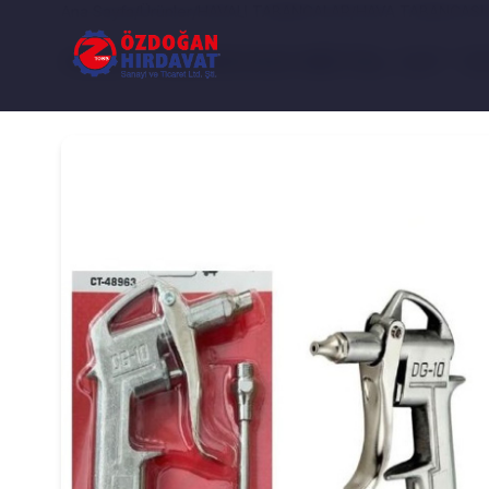
Ana Sayfa
/
Ürünler
/
HAVALI TABANCALAR
/
HAVA TABANCASI 
HAVA TABANCASI METAL 1/4'' D