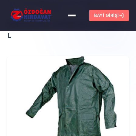
Ana
/
Ürünler
/
KORUYUCU GİYİSİ VE
/
İMPERTEKS
Sayfa
TULUMLAR
YAĞMURLUK YEŞİL L
BAYI GIRIŞI
İMPERTEKS YAĞMURLUK YEŞİL
L