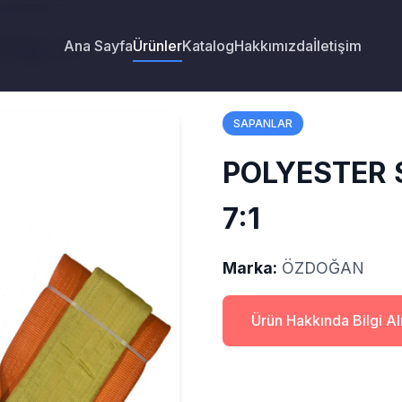
0 METRE 7:1
Ana Sayfa
Ürünler
Katalog
Hakkımızda
İletişim
TRE 7:1
SAPANLAR
POLYESTER 
7:1
Marka:
ÖZDOĞAN
Ürün Hakkında Bilgi A