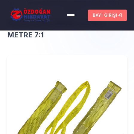
Ana
/
Ürünler
/
SAPANLAR
/
POLYESTER SAPAN 3 TON 1
Sayfa
METRE 7:1
BAYI GIRIŞI
POLYESTER SAPAN 3 TON 1
METRE 7:1