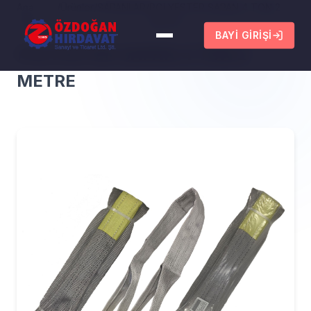
Ana
/
Ürünler
/
SAPANLAR
/
POLYESTER SAPAN 4 TON 2
Sayfa
METRE
BAYI GIRIŞI
POLYESTER SAPAN 4 TON 2
METRE