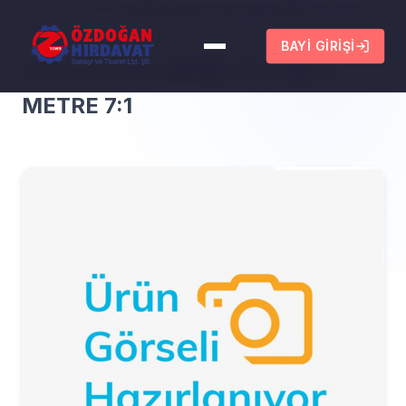
Ana
/
Ürünler
/
SAPANLAR
/
POLYESTER SAPAN 20 TON 5
Sayfa
METRE 7:1
BAYI GIRIŞI
POLYESTER SAPAN 20 TON 5
METRE 7:1